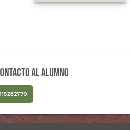
contacto al alumno
915282770