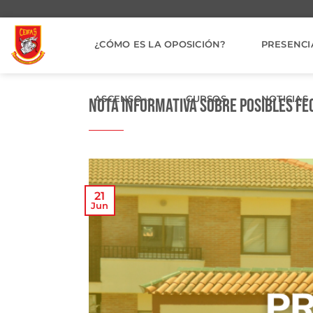
Saltar
al
contenido
¿CÓMO ES LA OPOSICIÓN?
PRESENCI
ASCENSO
CURSOS
NOTICIAS
Nota Informativa sobre posibles fec
21
Jun