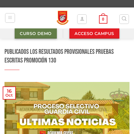
Saltar
al
contenido
0
CURSO DEMO
ACCESO CAMPUS
Publicados los resultados provisionales pruebas
escritas Promoción 130
16
Oct