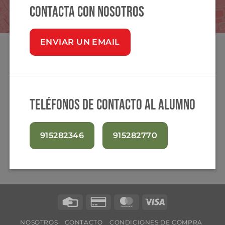
Contacta con nosotros
ENVIAR UN EMAIL
Teléfonos de contacto al alumno
915282346
915282770
Credit
Credit
MasterCard
Visa
Card
Card
NOSOTROS
CONTACTO
CONDICIONES DE COMPRA
2