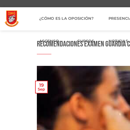
Saltar
al
contenido
¿CÓMO ES LA OPOSICIÓN?
PRESENCI
ASCENSO
CURSOS
NOTICIAS
Recomendaciones Examen Guardia Ci
19
Sep