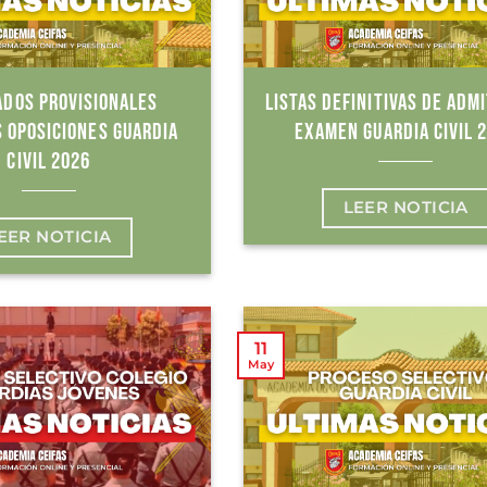
ADOS PROVISIONALES
LISTAS DEFINITIVAS DE ADMI
 OPOSICIONES GUARDIA
EXAMEN GUARDIA CIVIL 
CIVIL 2026
LEER NOTICIA
EER NOTICIA
11
May