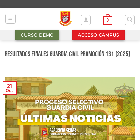
Saltar
al
contenido
0
CURSO DEMO
ACCESO CAMPUS
Resultados finales Guardia Civil Promoción 131 (2025)
21
Oct