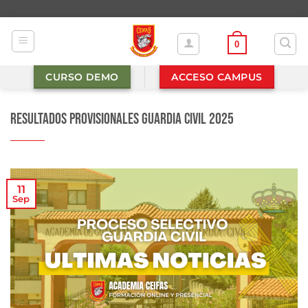
Saltar
al
contenido
0
CURSO DEMO
ACCESO CAMPUS
Resultados provisionales Guardia Civil 2025
11
Sep