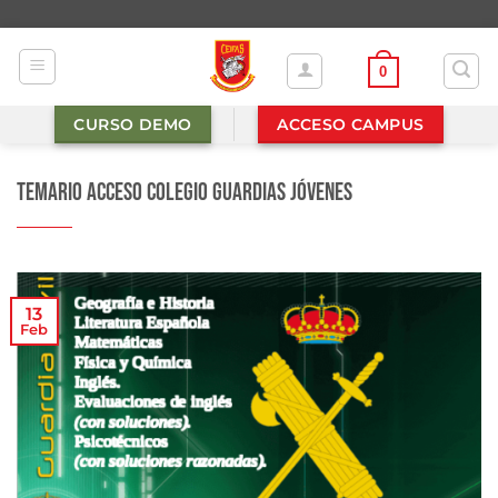
Saltar
al
contenido
0
CURSO DEMO
ACCESO CAMPUS
Temario Acceso Colegio Guardias Jóvenes
13
Feb