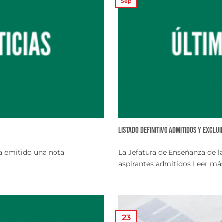
Sep
Listado Definitivo admitidos y exclu
ha emitido una nota
La Jefatura de Enseñanza de la
aspirantes admitidos Leer más [
23