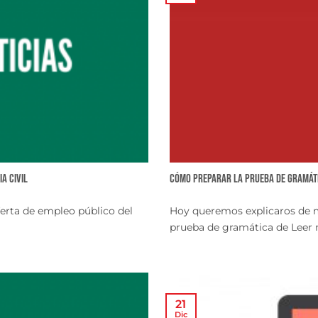
a Civil
Cómo preparar la prueba de gramátic
ferta de empleo público del
Hoy queremos explicaros de m
prueba de gramática de Leer má
21
Dic