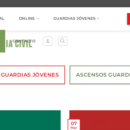
AL
ONLINE
GUARDIAS JÓVENES
DIA CIVIL
CONTACTO
 GUARDIAS JÓVENES
ASCENSOS GUARDI
07
Mar