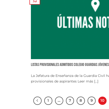
Jul
Listas provisionales admitidos Colegio Guardias Jóvenes
La Jefatura de Enseñanza de la Guardia Civil ha
provisionales de aspirantes Leer más [...]
1
…
7
8
9
10