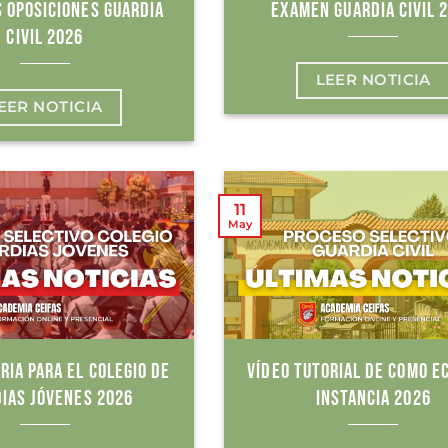
 OPOSICIONES GUARDIA
EXAMEN GUARDIA CIVIL 
CIVIL 2026
LEER NOTICIA
EER NOTICIA
11
May
RIA PARA EL COLEGIO DE
VÍDEO TUTORIAL DE COMO E
IAS JÓVENES 2026
INSTANCIA 2026