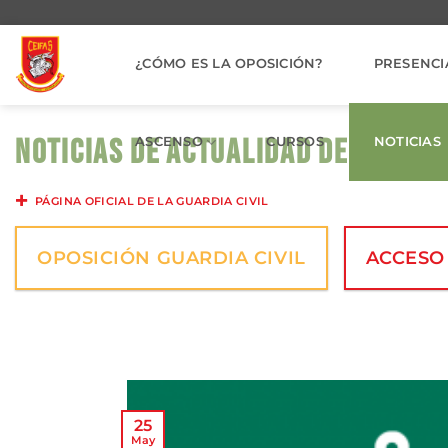
Saltar
al
contenido
¿CÓMO ES LA OPOSICIÓN?
PRESENCI
NOTICIAS DE ACTUALIDAD DE LA GUAR
ASCENSO
CURSOS
NOTICIAS
PÁGINA OFICIAL DE LA GUARDIA CIVIL
OPOSICIÓN GUARDIA CIVIL
ACCESO
25
May